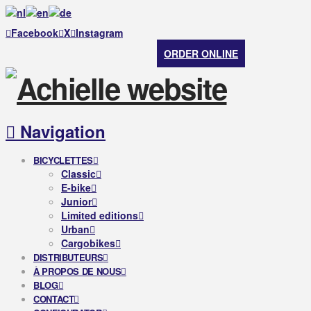
Facebook
X
Instagram
ORDER ONLINE
Navigation
BICYCLETTES
Classic
E-bike
Junior
Limited editions
Urban
Cargobikes
DISTRIBUTEURS
À PROPOS DE NOUS
BLOG
CONTACT