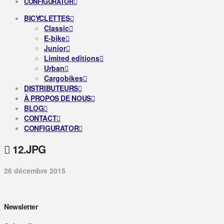
CONFIGURATOR
BICYCLETTES
Classic
E-bike
Junior
Limited editions
Urban
Cargobikes
DISTRIBUTEURS
À PROPOS DE NOUS
BLOG
CONTACT
CONFIGURATOR
12.JPG
26 décembre 2015
Newsletter