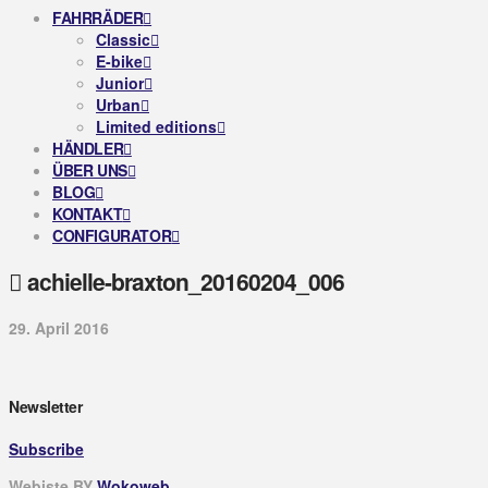
FAHRRÄDER
Classic
E-bike
Junior
Urban
Limited editions
HÄNDLER
ÜBER UNS
BLOG
KONTAKT
CONFIGURATOR
achielle-braxton_20160204_006
29. April 2016
Newsletter
Subscribe
Webiste BY
Wokoweb