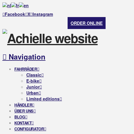
Facebook
X
Instagram
ORDER ONLINE
Navigation
FAHRRÄDER
Classic
E-bike
Junior
Urban
Limited editions
HÄNDLER
ÜBER UNS
BLOG
KONTAKT
CONFIGURATOR