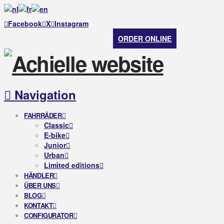
Facebook
X
Instagram
ORDER ONLINE
Navigation
FAHRRÄDER
Classic
E-bike
Junior
Urban
Limited editions
HÄNDLER
ÜBER UNS
BLOG
KONTAKT
CONFIGURATOR