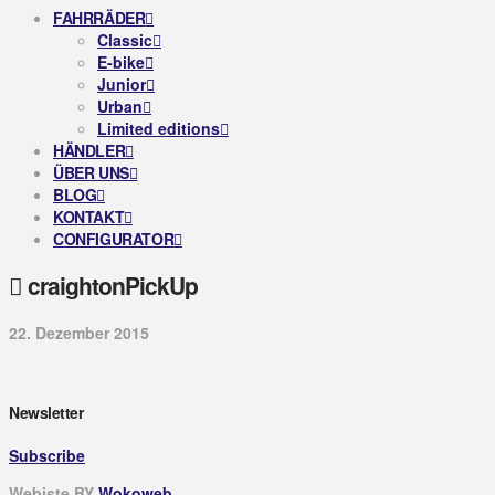
FAHRRÄDER
Classic
E-bike
Junior
Urban
Limited editions
HÄNDLER
ÜBER UNS
BLOG
KONTAKT
CONFIGURATOR
craightonPickUp
22. Dezember 2015
Newsletter
Subscribe
Webiste BY
Wokoweb